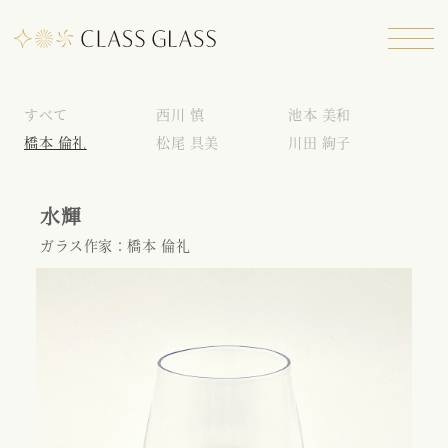
すべて
西川 慎
池本 美和
橋本 倫礼
松尾 具美
川田 絢子
水輝
ガラス作家：橋本 倫礼