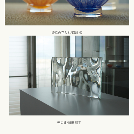
綾織の花入れ/西川 慎
光の波/川田 絢子