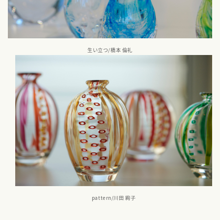
生い立つ/橋本 倫礼
pattern/川田 絢子