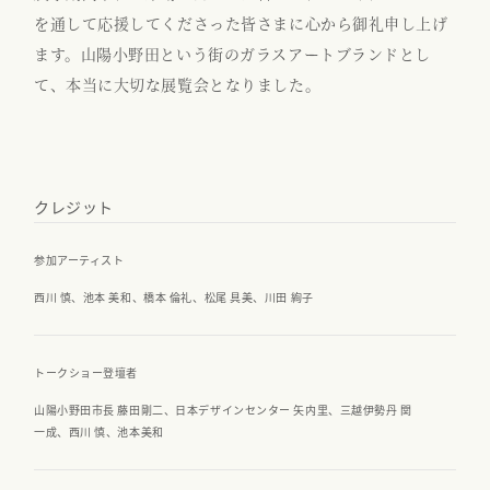
を通して応援してくださった皆さまに心から御礼申し上げ
ます。山陽小野田という街のガラスアートブランドとし
て、本当に大切な展覧会となりました。
クレジット
参加アーティスト
西川 慎、池本 美和、橋本 倫礼、松尾 具美、川田 絢子
トークショー登壇者
山陽小野田市長 藤田剛二、日本デザインセンター 矢内里、三越伊勢丹 関
一成、西川 慎、池本美和