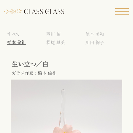
すべて
西川 慎
池本 美和
橋本 倫礼
松尾 具美
川田 絢子
生い立つ／白
ガラス作家：橋本 倫礼