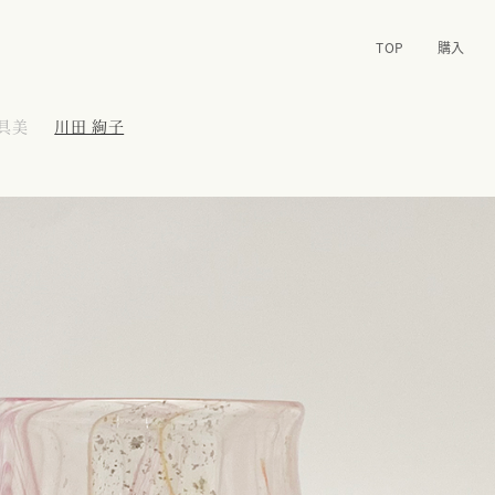
TOP
購入
 具美
川田 絢子