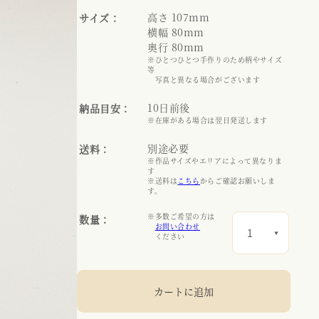
高さ 107mm
サイズ：
横幅 80mm
奥行 80mm
※ひとつひとつ手作りのため柄やサイズ
等
写真と異なる場合がございます
10日前後
納品目安：
※在庫がある場合は翌日発送します
別途必要
送料：
※作品サイズやエリアによって異なりま
す
※送料は
こちら
からご確認お願いしま
す。
※多数ご希望の方は
数量：
お問い合わせ
ください