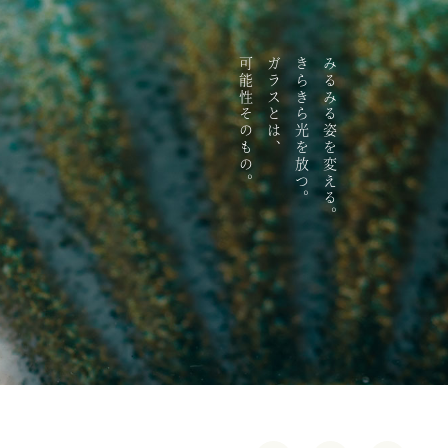
可能性そのもの。
ガラスとは、
きらきら光を放つ。
みるみる姿を変える。