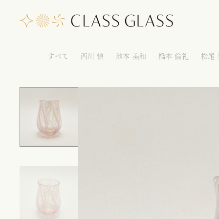
すべて
西川 慎
池本 美和
橋本 倫礼
松尾